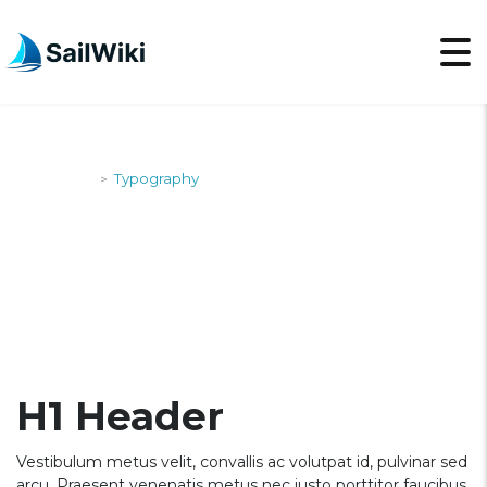
SailWiki
Typography
>
TYPOGRAPHY
H1 Header
Vestibulum metus velit, convallis ac volutpat id, pulvinar sed
arcu. Praesent venenatis metus nec justo porttitor faucibus.