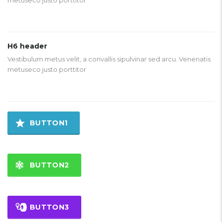
metuseco justo porttitor
H6 header
Vestibulum metus velit, a convallis sipulvinar sed arcu. Venenatis
metuseco justo porttitor
BUTTON1
BUTTON2
BUTTON3